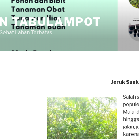
AN TABULAMPOT
 Sehat Lahan Terbatas
J
eruk
S
unk
Salah 
populer
Mulai 
hingga
jalan, 
karena