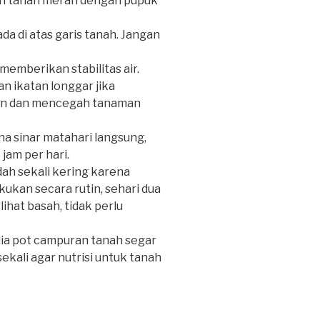
an tanah merah dengan pupuk
a di atas garis tanah. Jangan
memberikan stabilitas air.
n ikatan longgar jika
an dan mencegah tanaman
na sinar matahari langsung,
jam per hari.
ah sekali kering karena
ukan secara rutin, sehari dua
lihat basah, tidak perlu
a pot campuran tanah segar
ekali agar nutrisi untuk tanah