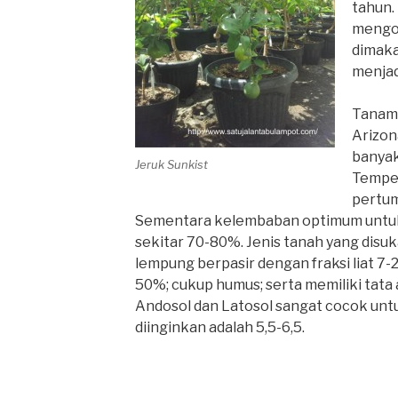
tahun.
mengon
dimaka
menjadi
Tanama
Arizon
banyak
Jeruk Sunkist
Temper
pertum
Sementara kelembaban optimum untuk
sekitar 70-80%.
Jenis tanah yang disu
lempung berpasir dengan fraksi liat 7-
50%; cukup humus; serta memiliki tata a
Andosol dan Latosol sangat cocok unt
diinginkan adalah 5,5-6,5.