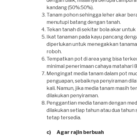
dengan baik, misalnya berupa campur
kandang (50%:50%).
Tanam pohon sehingga leher akar berad
menutupi batang dengan tanah.
Tekan tanah di sekitar bola akar untuk 
Ikat tanaman pada kayu pancang denga
diperlukan untuk menegakkan tanam
roboh.
Tempatkan pot di area yang bisa terke
minimal penerimaan cahaya matahari 8 
Mengingat media tanam dalam pot mud
penguapan, sebaiknya penyiraman dilak
kali. Namun, jika media tanam masih ter
dilakukan penyiraman.
Penggantian media tanam dengan medi
dilakukan setiap tahun atau dua tahun s
tetap tersedia.
c) Agar rajin berbuah