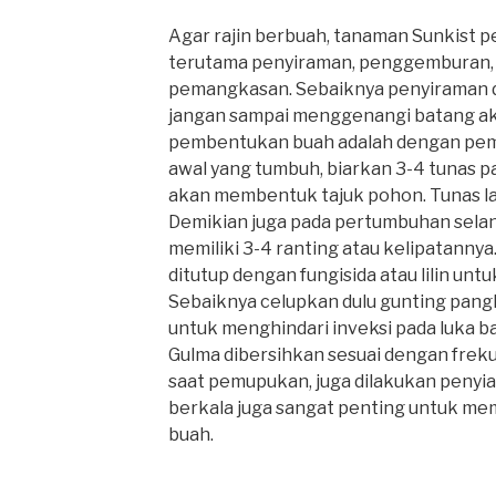
Agar rajin berbuah, tanaman Sunkist pe
terutama penyiraman, penggemburan
pemangkasan. Sebaiknya penyiraman di
jangan sampai menggenangi batang aka
pembentukan buah adalah dengan pem
awal yang tumbuh, biarkan 3-4 tunas p
akan membentuk tajuk pohon. Tunas la
Demikian juga pada pertumbuhan selan
memiliki 3-4 ranting atau kelipatanny
ditutup dengan fungisida atau lilin un
Sebaiknya celupkan dulu gunting pangk
untuk menghindari inveksi pada luka 
Gulma dibersihkan sesuai dengan frek
saat pemupukan, juga dilakukan peny
berkala juga sangat penting untuk m
buah.