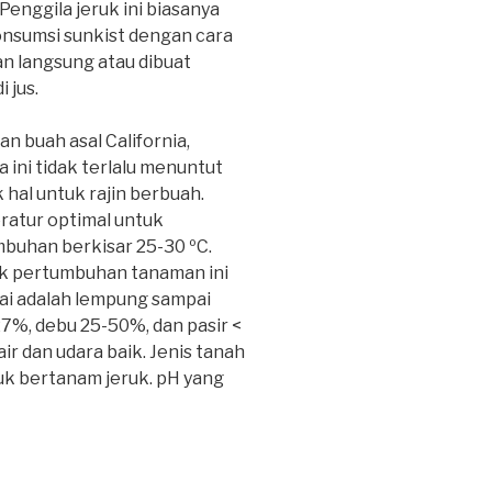
 Penggila jeruk ini biasanya
sumsi sunkist dengan cara
n langsung atau dibuat
 jus.
n buah asal California,
a ini tidak terlalu menuntut
 hal untuk rajin berbuah.
atur optimal untuk
buhan berkisar 25-30 ºC.
 pertumbuhan tanaman ini
kai adalah lempung sampai
27%, debu 25-50%, dan pasir <
ir dan udara baik. Jenis tanah
uk bertanam jeruk. pH yang