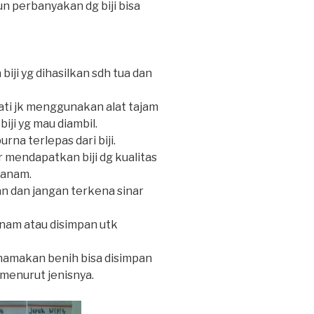
n perbanyakan dg biji bisa
biji yg dihasilkan sdh tua dan
-hati jk menggunakan alat tajam
iji yg mau diambil.
urna terlepas dari biji.
ar mendapatkan biji dg kualitas
tanam.
an dan jangan terkena sinar
tanam atau disimpan utk
dinamakan benih bisa disimpan
e menurut jenisnya.