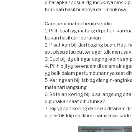
diharapkan sesuai dg induknya meskipu
berubah hasil buahnya dari induknya.
Cara pembuatan benih sendiri :
1. Pilih buah yg matang di pohon karena 
bukan hasil dari peraman.
2. Pisahkan biji dari daging buah. Hati
spt pisau atau cutter agar tdk merusak b
3. Cuci biji dg air agar daging lebih semp
4. Pilih biji yg terendam di dalam air ag
yg baik dalam pertumbuhannya saat di
5. Keringkan biji tsb dg diangin-angink
matahari langsung.
6. Setelah kering biji bisa langsung di
digunakan saat dibutuhkan.
7. Biji yg sdh kering dan siap ditanam 
di plastik klip dg diberi nama atau kod