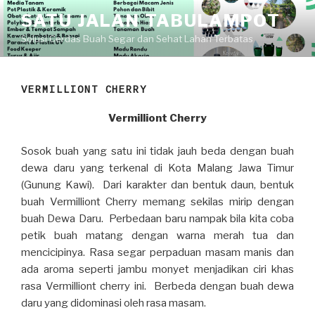
Skip
SATU JALAN TABULAMPOT
to
Solusi Cerdas Buah Segar dan Sehat Lahan Terbatas
content
VERMILLIONT CHERRY
Vermilliont Cherry
Sosok buah yang satu ini tidak jauh beda dengan buah
dewa daru yang terkenal di Kota Malang Jawa Timur
(Gunung Kawi). Dari karakter dan bentuk daun, bentuk
buah Vermilliont Cherry memang sekilas mirip dengan
buah Dewa Daru. Perbedaan baru nampak bila kita coba
petik buah matang dengan warna merah tua dan
mencicipinya. Rasa segar perpaduan masam manis dan
ada aroma seperti jambu monyet menjadikan ciri khas
rasa Vermilliont cherry ini. Berbeda dengan buah dewa
daru yang didominasi oleh rasa masam.