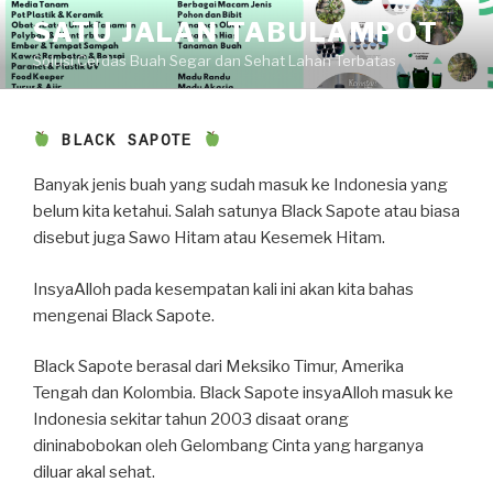
Skip
SATU JALAN TABULAMPOT
to
Solusi Cerdas Buah Segar dan Sehat Lahan Terbatas
content
BLACK SAPOTE
Banyak jenis buah yang sudah masuk ke Indonesia yang
belum kita ketahui. Salah satunya Black Sapote atau biasa
disebut juga Sawo Hitam atau Kesemek Hitam.
InsyaAlloh pada kesempatan kali ini akan kita bahas
mengenai Black Sapote.
Black Sapote berasal dari Meksiko Timur, Amerika
Tengah dan Kolombia. Black Sapote insyaAlloh masuk ke
Indonesia sekitar tahun 2003 disaat orang
dininabobokan oleh Gelombang Cinta yang harganya
diluar akal sehat.