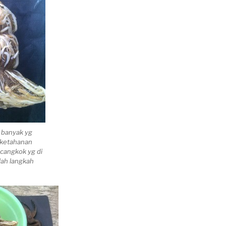
g banyak yg
 ketahanan
 cangkok yg di
lah langkah