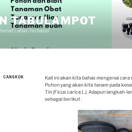
AN TABULAMPOT
 Sehat Lahan Terbatas
L CANGKOK
Kali ini akan kita bahas mengenai cara
Pohon yang akan kita tanam pada kese
Tin (Ficus carica L.). Adapun langkah
sebagai berikut :