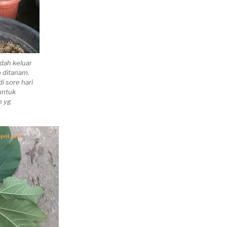
dah keluar
p ditanam.
i sore hari
untuk
n yg