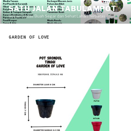
Skip
SATU JALAN TABULAMPOT
to
Solusi Cerdas Buah Segar dan Sehat Lahan Terbatas
content
GARDEN OF LOVE