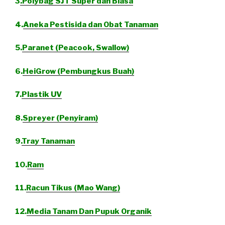
3
.Polybag SJT Super dan Biasa
4.
Aneka Pestisida dan Obat Tanaman
5.
Paranet (Peacook, Swallow)
6.
HeiGrow (Pembungkus Buah)
7.
Plastik UV
8.
Spreyer (Penyiram)
9.
Tray Tanaman
10.
Ram
11.
Racun Tikus (Mao Wang)
12.
Media Tanam Dan Pupuk Organik