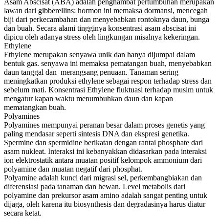
Asam Abscisat (ABA) adalah penghambat pertumbuhan merupakan
lawan dari gibberellins: hormon ini memaksa dormansi, mencegah
biji dari perkecambahan dan menyebabkan rontoknya daun, bunga
dan buah. Secara alami tingginya konsentrasi asam abscisat ini
dipicu oleh adanya stress oleh lingkungan misalnya kekeringan.
Ethylene
Ethylene merupakan senyawa unik dan hanya dijumpai dalam
bentuk gas. senyawa ini memaksa pematangan buah, menyebabkan
daun tanggal dan merangsang penuaan. Tanaman sering
meningkatkan produksi ethylene sebagai respon terhadap stress dan
sebelum mati. Konsentrasi Ethylene fluktuasi terhadap musim untuk
mengatur kapan waktu menumbuhkan daun dan kapan
mematangkan buah.
Polyamines
Polyamines mempunyai peranan besar dalam proses genetis yang
paling mendasar seperti sintesis DNA dan ekspresi genetika.
Spermine dan spermidine berikatan dengan rantai phosphate dari
asam nukleat. Interaksi ini kebanyakkan didasarkan pada interaksi
ion elektrostatik antara muatan positif kelompok ammonium dari
polyamine dan muatan negatif dari phosphat.
Polyamine adalah kunci dari migrasi sel, perkembangbiakan dan
diferensiasi pada tanaman dan hewan. Level metabolis dari
polyamine dan prekursor asam amino adalah sangat penting untuk
dijaga, oleh karena itu biosynthesis dan degradasinya harus diatur
secara ketat.