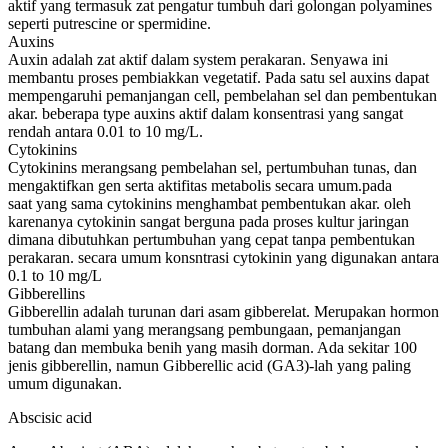
aktif yang termasuk zat pengatur tumbuh dari golongan polyamines
seperti putrescine or spermidine.
Auxins
Auxin adalah zat aktif dalam system perakaran. Senyawa ini
membantu proses pembiakkan vegetatif. Pada satu sel auxins dapat
mempengaruhi pemanjangan cell, pembelahan sel dan pembentukan
akar. beberapa type auxins aktif dalam konsentrasi yang sangat
rendah antara 0.01 to 10 mg/L.
Cytokinins
Cytokinins merangsang pembelahan sel, pertumbuhan tunas, dan
mengaktifkan gen serta aktifitas metabolis secara umum.pada
saat yang sama cytokinins menghambat pembentukan akar. oleh
karenanya cytokinin sangat berguna pada proses kultur jaringan
dimana dibutuhkan pertumbuhan yang cepat tanpa pembentukan
perakaran. secara umum konsntrasi cytokinin yang digunakan antara
0.1 to 10 mg/L
Gibberellins
Gibberellin adalah turunan dari asam gibberelat. Merupakan hormon
tumbuhan alami yang merangsang pembungaan, pemanjangan
batang dan membuka benih yang masih dorman. Ada sekitar 100
jenis gibberellin, namun Gibberellic acid (GA3)-lah yang paling
umum digunakan.
Abscisic acid